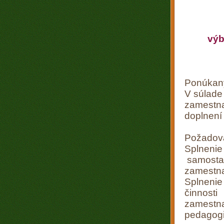
výb
Ponúkaný
V súlade
zamestna
doplnení
Požadova
Splneni
samosta
zamestn
Splneni
činnosti
zamestn
pedagog