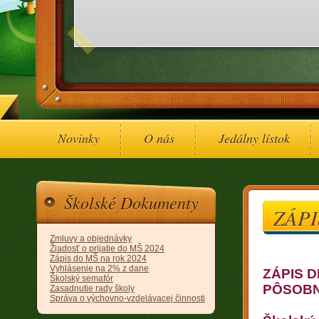
Novinky
O nás
Jedálny lístok
Školské Dokumenty
ZÁPI
Zmluvy a objednávky
Žiadosť o prijatie do MŠ 2024
Zápis do MŠ na rok 2024
Vyhlásenie na 2% z dane
ZÁPIS 
Školský semafór
PÔSOBN
Zasadnutie rady školy
Správa o výchovno-vzdelávacej činnosti