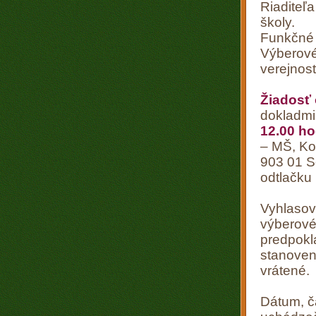
Riaditeľ
školy.
Funkčné o
Výberové
verejnos
Žiadosť
dokladmi
12.00 h
– MŠ, Ko
903 01 S
odtlačku 
Vyhlasov
výberové
predpokl
stanoven
vrátené.
Dátum, č