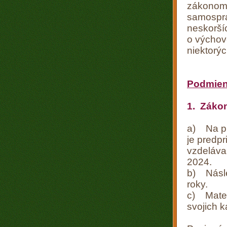
zákonom č
samosprá
neskoršíc
o výchov
niektorý
Podmienk
1. Záko
a) Na pr
je predp
vzdelávan
2024.
b) Násled
roky.
c) Mater
svojich 