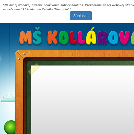
“Na našej webovej stránke používame súbory cookies. Prezeraním našej webovej stránky
môžete nájsť kliknutím na tlačidlo "Viac info"“
Súhlasím