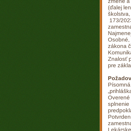
zmene a 
(ďalej le
školstva
173/2023
zamestn
Najmenej
Osobné, 
zákona č
Komunika
Znalosť 
pre zákla
Požadov
Písomná 
„prihláška
Overené
splnenie
predpokl
Potvrden
zamestn
Lekárske