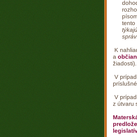
dohod
rozho
písom
tento
týkaj
sprá
K nahlia
a
občian
žiadosti).
V prípad
príslušn
V prípad
z útvaru
Materská
predlože
legislatí