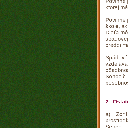
Povinné p
ktorej má
Povinné 
škole, a
Dieťa môž
spádovej 
predprim
Spádová m
vzdeláva
pôsobnos
Senec č.
pôsobnos
2. Ostat
a) Zohľa
prostredi
Senec.