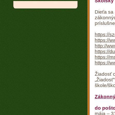
Školský 
Dieťa sa 
zákonnýc
príslušn
https://s
https://
http://ww
https://d
https://
https://
Žiadosť o
„Žiadosť
škole/šk
Zákonný
do pošto
mája – 3