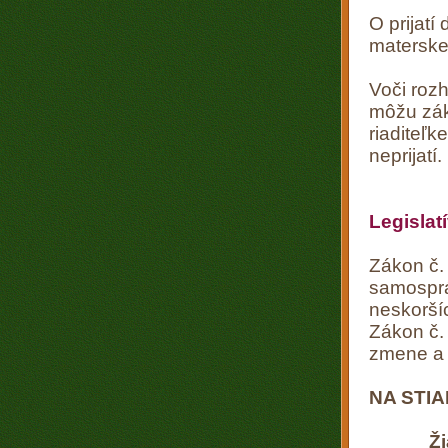
O prijatí
materskej
Voči rozh
môžu zák
riaditeľk
neprijatí.
Legislat
Zákon č. 
samosprá
neskorší
Zákon č.
zmene a 
NA STI
Ži