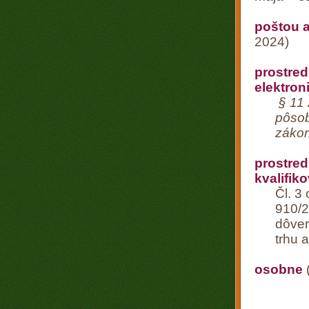
poštou a
2024)
prostre
elektron
§ 11
pôsob
zákon
prostred
kvalifi
Čl. 3
910/20
dôver
trhu 
osobne
(