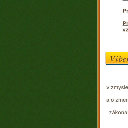
P
Pr
v
Výber
v zmysle
a o zmen
zákona 