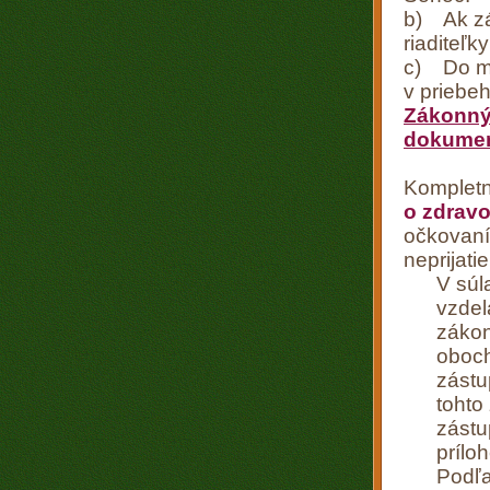
b) Ak zá
riaditeľk
c) Do ma
v priebeh
Zákonný 
dokumen
Komplet
o zdravo
očkovaní
neprijati
V súl
vzdel
zákon
oboch
zástu
tohto
zástu
prílo
Podľa