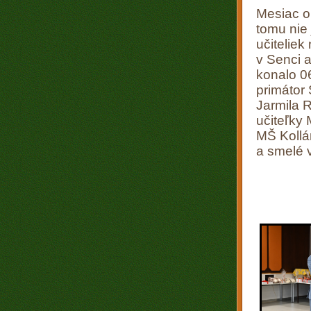
Mesiac o
tomu nie
učiteliek
v Senci a
konalo 06
primátor
Jarmila 
učiteľky 
MŠ Kollá
a smelé 