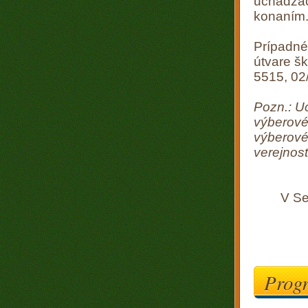
uchádzač
konaním
Prípadné
útvare š
5515, 02
Pozn.: U
výberové
výberové
verejnosti
V
Progr