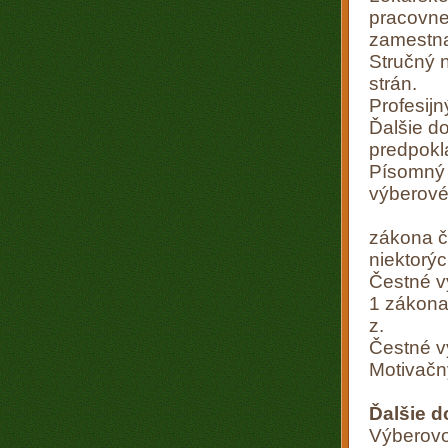
pracovne
zamestn
Stručný n
strán.
Profesijn
Ďalšie d
predpokl
Písomný 
výberové
zákona č
niektorý
Čestné v
1 zákona
z.
Čestné v
Motivačný
Ďalšie d
Výberovo