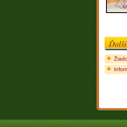
Ďalši
Žiado
Infor