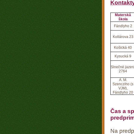
Kontakty
Materská
škola
Fándlyho 2
Kollárova 23
Košická 40
Kysucká 9
Slnečné jazer
2764
A. M.
Szencziho (s
VJM),
Fándlyho 20
Čas a sp
predprim
Na predp